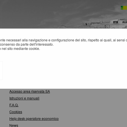
mente necessari alla navigazione e configurazione del sito, rispetto ai quali, ai sens
consenso da parte dell'interessato.
 nel sito mediante cookie.
APPA SITO
Informazioni
Accesso area riservata SA
Istruzioni e manuali
F.A.Q.
Cookies
Help desk operatore economico
News