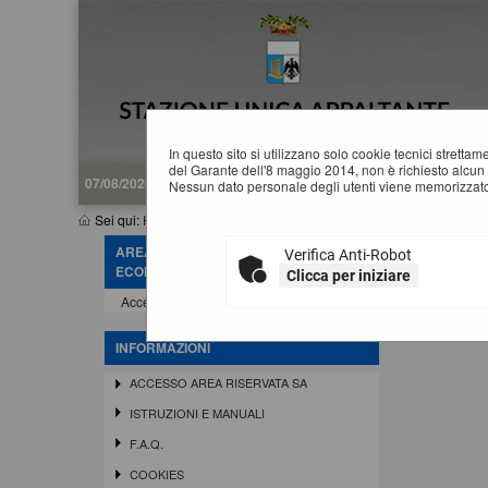
In questo sito si utilizzano solo cookie tecnici stretta
del Garante dell'8 maggio 2014, non è richiesto alcun 
07/08/2026 10:17
Nessun dato personale degli utenti viene memorizzato
Sei qui:
Home
»
Mappa del sito
AREA RISERVATA OPERATORE
Verifica Anti-Robot
M
ECONOMICO
Clicca per iniziare
Home
Accedi - Registrati
INFORMAZIONI
ACCESSO AREA RISERVATA SA
ISTRUZIONI E MANUALI
F.A.Q.
COOKIES