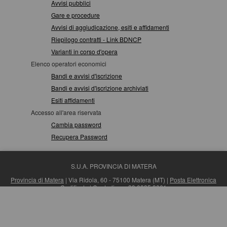
Avvisi pubblici
Gare e procedure
Avvisi di aggiudicazione, esiti e affidamenti
Riepilogo contratti - Link BDNCP
Varianti in corso d'opera
Elenco operatori economici
Bandi e avvisi d'iscrizione
Bandi e avvisi d'iscrizione archiviati
Esiti affidamenti
Accesso all'area riservata
Cambia password
Recupera Password
S.U.A. PROVINCIA DI MATERA
Provincia di Matera
| Via Ridola, 60 - 75100 Matera (MT) |
Posta Elettronica
Certificata
| Centralino: +39 0835 3061