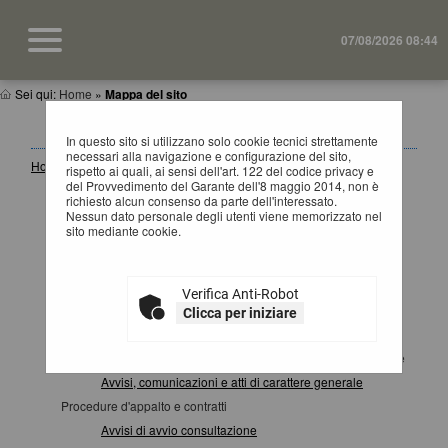
07/08/2026 08:44
Sei qui:
Home
»
Mappa del sito
MAPPA SITO
In questo sito si utilizzano solo cookie tecnici strettamente
necessari alla navigazione e configurazione del sito,
Home
rispetto ai quali, ai sensi dell'art. 122 del codice privacy e
del Provvedimento del Garante dell'8 maggio 2014, non è
Informazioni
richiesto alcun consenso da parte dell'interessato.
Accesso area riservata SA
Nessun dato personale degli utenti viene memorizzato nel
sito mediante cookie.
Istruzioni e manuali
F.A.Q.
Cookies
Verifica Anti-Robot
Help desk operatore economico
Clicca per iniziare
News
Atti e documenti di carattere generale riferiti a tutte le procedure
Avvisi, comunicazioni e atti di carattere generale
Procedure d'appalto e contratti
Avvisi di avvio consultazione