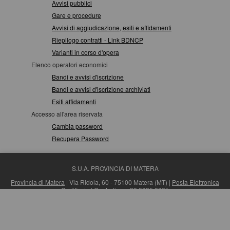
Avvisi pubblici
Gare e procedure
Avvisi di aggiudicazione, esiti e affidamenti
Riepilogo contratti - Link BDNCP
Varianti in corso d'opera
Elenco operatori economici
Bandi e avvisi d'iscrizione
Bandi e avvisi d'iscrizione archiviati
Esiti affidamenti
Accesso all'area riservata
Cambia password
Recupera Password
S.U.A. PROVINCIA DI MATERA
Provincia di Matera
| Via Ridola, 60 - 75100 Matera (MT) |
Posta Elettronica
Certificata
| Centralino: +39 0835 3061