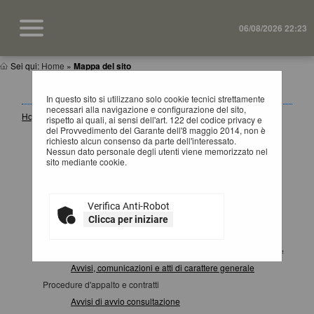
06/08/2026 22:23
Sei qui:
Home
»
Mappa del sito
MAPPA SITO
In questo sito si utilizzano solo cookie tecnici strettamente
necessari alla navigazione e configurazione del sito,
Home
rispetto ai quali, ai sensi dell'art. 122 del codice privacy e
del Provvedimento del Garante dell'8 maggio 2014, non è
Informazioni
richiesto alcun consenso da parte dell'interessato.
Accesso area riservata SA
Nessun dato personale degli utenti viene memorizzato nel
sito mediante cookie.
Istruzioni e manuali
F.A.Q.
Cookies
Verifica Anti-Robot
Help desk operatore economico
Clicca per iniziare
News
Atti e documenti di carattere generale riferiti a tutte le procedure
Avvisi, comunicazioni e atti di carattere generale
Procedure d'appalto e contratti
Avvisi di avvio consultazione