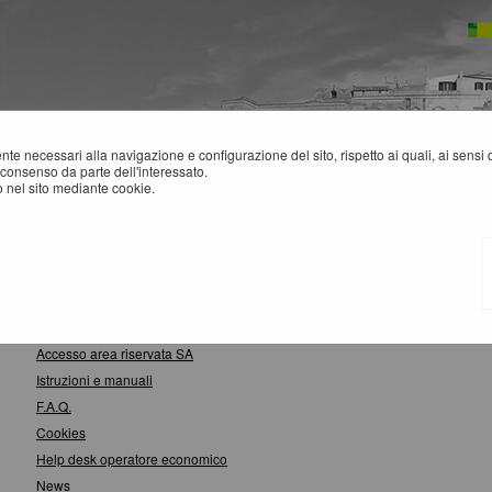
mente necessari alla navigazione e configurazione del sito, rispetto ai quali, ai sens
consenso da parte dell'interessato.
 nel sito mediante cookie.
APPA SITO
Informazioni
Accesso area riservata SA
Istruzioni e manuali
F.A.Q.
Cookies
Help desk operatore economico
News