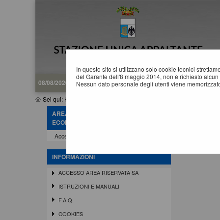
In questo sito si utilizzano solo cookie tecnici stretta
del Garante dell'8 maggio 2014, non è richiesto alcun 
08/08/2026 06:36
Nessun dato personale degli utenti viene memorizzato
Sei qui:
Home
»
Mappa del sito
AREA RISERVATA OPERATORE
M
ECONOMICO
Home
Accedi - Registrati
INFORMAZIONI
ACCESSO AREA RISERVATA SA
ISTRUZIONI E MANUALI
F.A.Q.
COOKIES