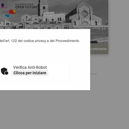
i dell'art. 122 del codice privacy e del Provvedimento
A
A
Grafica
Testo
Alto contrasto
A
Verifica Anti-Robot
Clicca per iniziare