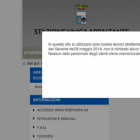
In questo sito si utilizzano solo cookie tecnici stretta
del Garante dell'8 maggio 2014, non è richiesto alcun 
07/08/2026 07:45
Nessun dato personale degli utenti viene memorizzato
Sei qui:
Home
»
Accesso all'area riservata
»
Cambia password
AREA RISERVATA OPERATORE
M
ECONOMICO
Accedi - Registrati
E' nec
INFORMAZIONI
ACCESSO AREA RISERVATA SA
ISTRUZIONI E MANUALI
F.A.Q.
COOKIES