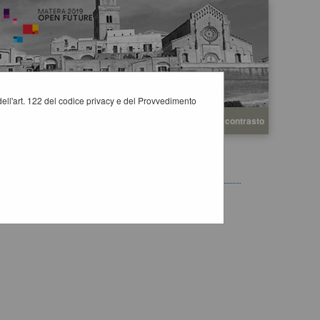
i dell'art. 122 del codice privacy e del Provvedimento
A
A
Grafica
Testo
Alto contrasto
A