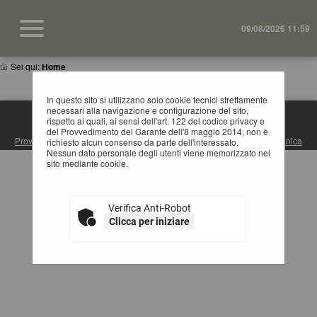
09/08/2026 11:59
Sei qui:
Home
In questo sito si utilizzano solo cookie tecnici strettamente
necessari alla navigazione e configurazione del sito,
rispetto ai quali, ai sensi dell'art. 122 del codice privacy e
S.U.A. PROVINCIA DI MATERA
del Provvedimento del Garante dell'8 maggio 2014, non è
Provincia di Matera
| Via Ridola, 60 - 75100 Matera (MT) |
Posta Elettronica
richiesto alcun consenso da parte dell'interessato.
Certificata
| Centralino: +39 0835 3061
Nessun dato personale degli utenti viene memorizzato nel
sito mediante cookie.
Verifica Anti-Robot
Clicca per iniziare