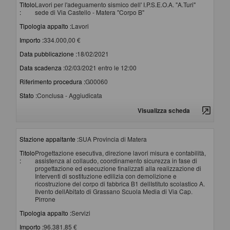
Titolo
Lavori per l'adeguamento sismico dell' I.P.S.E.O.A. "A.Turi"
:
sede di Via Castello - Matera "Corpo B"
Tipologia appalto :
Lavori
Importo :
334.000,00 €
Data pubblicazione :
18/02/2021
Data scadenza :
02/03/2021 entro le 12:00
Riferimento procedura :
G00060
Stato :
Conclusa - Aggiudicata
Visualizza scheda
Stazione appaltante :
SUA Provincia di Matera
Titolo
Progettazione esecutiva, direzione lavori misura e contabilità,
:
assistenza al collaudo, coordinamento sicurezza in fase di
progettazione ed esecuzione finalizzati alla realizzazione di
Interventi di sostituzione edilizia con demolizione e
ricostruzione del corpo di fabbrica B1 dellIstituto scolastico A.
Ilvento dellAbitato di Grassano Scuola Media di Via Cap.
Pirrone
Tipologia appalto :
Servizi
Importo :
96.381,85 €