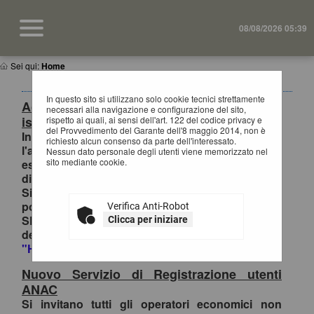
08/08/2026 05:39
Sei qui:
Home
In questo sito si utilizzano solo cookie tecnici strettamente
Accesso al Portale Gare con SPID/CIE:
necessari alla navigazione e configurazione del sito,
istruzioni
rispetto ai quali, ai sensi dell'art. 122 del codice privacy e
del Provvedimento del Garante dell'8 maggio 2014, non è
In ottemperanza alle normative vigenti AgID,
richiesto alcun consenso da parte dell'interessato.
l'accesso al portale gare è consentito
Nessun dato personale degli utenti viene memorizzato nel
sito mediante cookie.
esclusivamente tramite i sistemi di identità
digitale.
Si invitano pertanto gli OO.EE. registrati al
portale che effettuano il primo accesso con
Verifica Anti-Robot
SPID/CIE, ad inviare la richiesta di collegamento
Clicca per iniziare
dell'utenza esclusivamente tramite la funzione
"HELP DESK OPERATORE ECONOMICO
.
Nuovo Servizio di Registrazione utenti
ANAC
Si invitano tutti gli operatori economici non