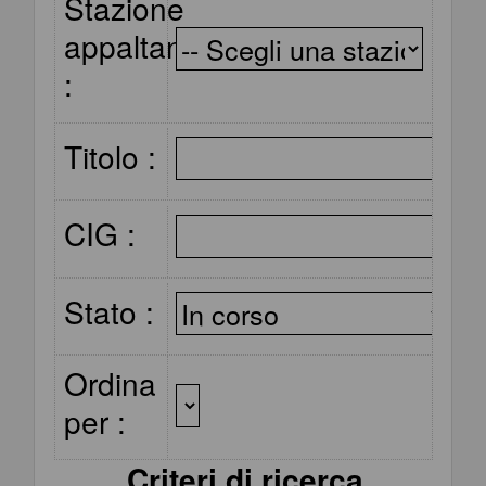
Stazione
appaltante
:
Titolo :
CIG :
Stato :
Ordina
per :
Criteri di ricerca