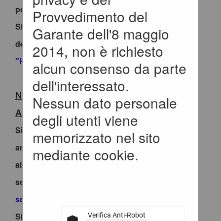
portale che effettuano il primo accesso con
Provvedimento del
SPID/CIE, ad inviare la richiesta di collegamento
Garante dell'8 maggio
dell'utenza esclusivamente tramite la funzione
2014, non è richiesto
"HELP DESK OPERATORE ECONOMICO
.
alcun consenso da parte
dell'interessato.
Nuovo Servizio di Registrazione utenti
Nessun dato personale
ANAC
degli utenti viene
Si invitano tutti gli operatori economici non
memorizzato nel sito
ancora registrati sul sito di Anac, a procedere
mediante cookie.
all'iscrizione nell'apposito Registro, attraverso il
seguente link
https://portale-
servizi.anticorruzione.it/user-provisioning/
Si precisa che, dopo aver creato le credenziali
Verifica Anti-Robot