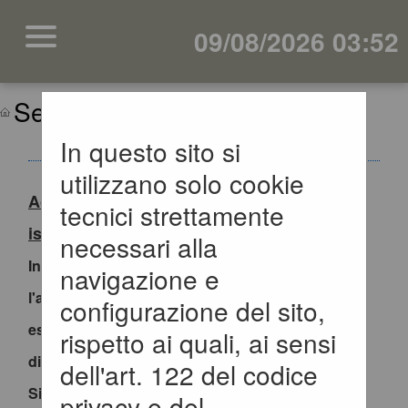
09/08/2026 03:52
Sei qui:
Home
In questo sito si
utilizzano solo cookie
Accesso al Portale Gare con SPID/CIE:
tecnici strettamente
istruzioni
necessari alla
In ottemperanza alle normative vigenti AgID,
navigazione e
l'accesso al portale gare è consentito
configurazione del sito,
esclusivamente tramite i sistemi di identità
rispetto ai quali, ai sensi
digitale.
dell'art. 122 del codice
Si invitano pertanto gli OO.EE. registrati al
privacy e del