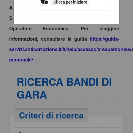
Clicca per iniziare
ANAC, è necessario accedere al portale tramite
SPID e procedere alla creazione del profilo di
Operatore Economico. Per maggiori
informazioni, consultare la guida
https://guida-
servizi.anticorruzione.it/it/help/accesso/areapersonale/
personale/
RICERCA BANDI DI
GARA
Criteri di ricerca