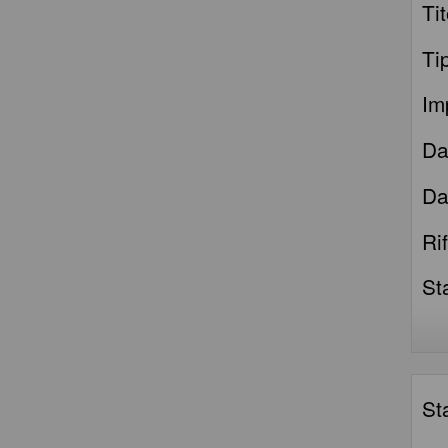
Tit
Ti
Im
Da
Da
Ri
St
St