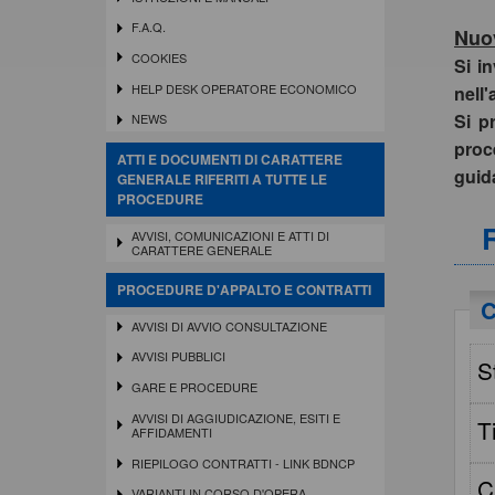
F.A.Q.
Nuov
COOKIES
Si i
HELP DESK OPERATORE ECONOMICO
nell'
Si p
NEWS
proc
ATTI E DOCUMENTI DI CARATTERE
gui
GENERALE RIFERITI A TUTTE LE
PROCEDURE
AVVISI, COMUNICAZIONI E ATTI DI
CARATTERE GENERALE
PROCEDURE D'APPALTO E CONTRATTI
C
AVVISI DI AVVIO CONSULTAZIONE
AVVISI PUBBLICI
S
GARE E PROCEDURE
AVVISI DI AGGIUDICAZIONE, ESITI E
T
AFFIDAMENTI
RIEPILOGO CONTRATTI - LINK BDNCP
C
VARIANTI IN CORSO D'OPERA