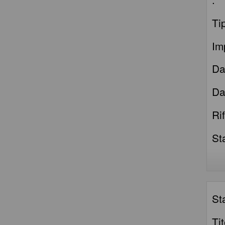
Ti
Im
Da
Da
Ri
St
St
Ti