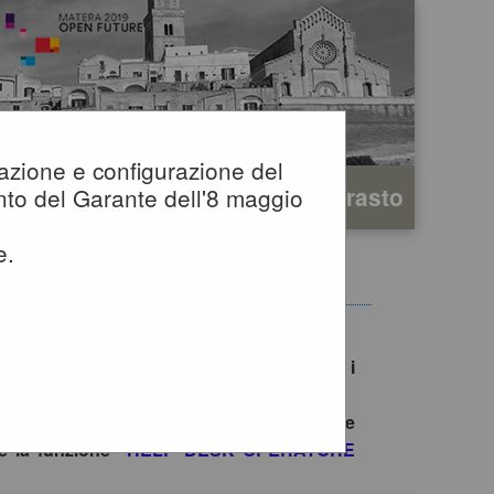
igazione e configurazione del
A
mento del Garante dell'8 maggio
A
Grafica
Testo
Alto contrasto
A
e.
e gare è consentito esclusivamente tramite i
no il primo accesso con SPID/CIE, ad inviare
te la funzione
"HELP DESK OPERATORE