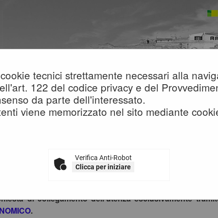
lo cookie tecnici strettamente necessari alla nav
i dell'art. 122 del codice privacy e del Provvedi
senso da parte dell'interessato.
enti viene memorizzato nel sito mediante cooki
sso al Portale Gare con SPID/CIE: istruzioni
Verifica Anti-Robot
ttemperanza alle normative vigenti AgID, l'accesso al portal
Clicca per iniziare
mi di identità digitale.
vitano pertanto gli OO.EE. registrati al portale che effettua
ichiesta di collegamento dell'utenza esclusivamente trami
NOMICO
.