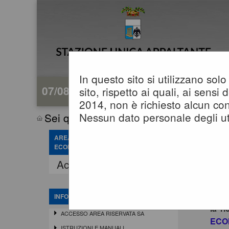
In questo sito si utilizzano so
07/08/2026 16:24
sito, rispetto ai quali, ai sens
2014, non è richiesto alcun con
Nessun dato personale degli ut
Sei qui:
Home
AREA RISERVATA OPERATORE
ECONOMICO
Acce
Accedi - Registrati
In o
siste
Si in
INFORMAZIONI
la r
ACCESSO AREA RISERVATA SA
ECO
ISTRUZIONI E MANUALI