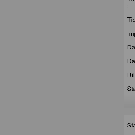
:
Ti
Im
Da
Da
Ri
St
St