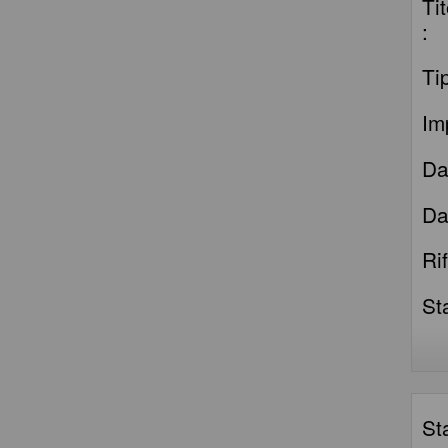
Ti
:
Ti
Im
Da
Da
Ri
St
St