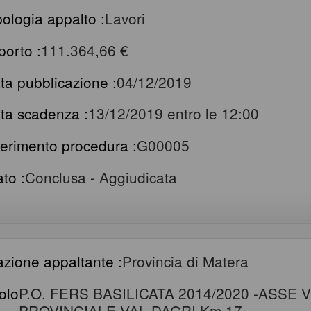
pologia appalto :
Lavori
porto :
111.364,66 €
ta pubblicazione :
04/12/2019
ta scadenza :
13/12/2019 entro le 12:00
ferimento procedura :
G00005
ato :
Conclusa - Aggiudicata
azione appaltante :
Provincia di Matera
tolo
P.O. FERS BASILICATA 2014/2020 -ASSE 
PROVINCIALE VAL DAGRI Km 17