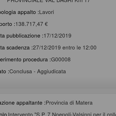
pologia appalto :
Lavori
porto :
138.717,47 €
ta pubblicazione :
17/12/2019
ta scadenza :
27/12/2019 entro le 12:00
ferimento procedura :
G00008
ato :
Conclusa - Aggiudicata
azione appaltante :
Provincia di Matera
tolo
Intervento "S.P. 7 Noepoli-Valsinni per il c