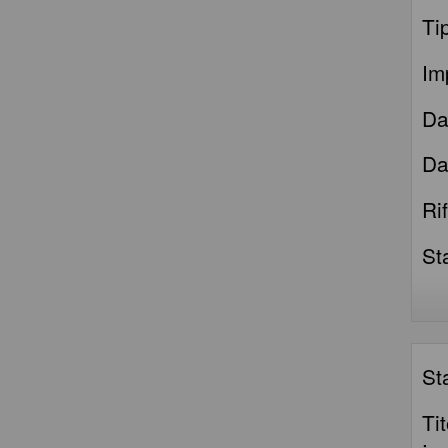
Ti
Im
Da
Da
Ri
St
St
Ti
: