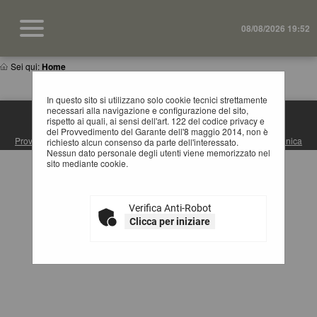
08/08/2026 19:52
Sei qui:
Home
In questo sito si utilizzano solo cookie tecnici strettamente
necessari alla navigazione e configurazione del sito,
rispetto ai quali, ai sensi dell'art. 122 del codice privacy e
S.U.A. PROVINCIA DI MATERA
del Provvedimento del Garante dell'8 maggio 2014, non è
Provincia di Matera
| Via Ridola, 60 - 75100 Matera (MT) |
Posta Elettronica
richiesto alcun consenso da parte dell'interessato.
Certificata
| Centralino: +39 0835 3061
Nessun dato personale degli utenti viene memorizzato nel
sito mediante cookie.
Verifica Anti-Robot
Clicca per iniziare