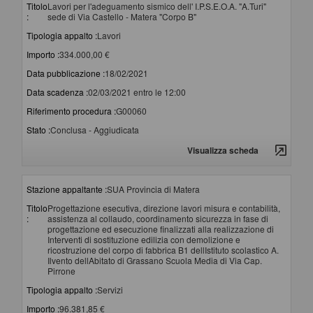
Titolo
Lavori per l'adeguamento sismico dell' I.P.S.E.O.A. "A.Turi"
:
sede di Via Castello - Matera "Corpo B"
Tipologia appalto :
Lavori
Importo :
334.000,00 €
Data pubblicazione :
18/02/2021
Data scadenza :
02/03/2021 entro le 12:00
Riferimento procedura :
G00060
Stato :
Conclusa - Aggiudicata
Visualizza scheda
Stazione appaltante :
SUA Provincia di Matera
Titolo
Progettazione esecutiva, direzione lavori misura e contabilità,
:
assistenza al collaudo, coordinamento sicurezza in fase di
progettazione ed esecuzione finalizzati alla realizzazione di
Interventi di sostituzione edilizia con demolizione e
ricostruzione del corpo di fabbrica B1 dellIstituto scolastico A.
Ilvento dellAbitato di Grassano Scuola Media di Via Cap.
Pirrone
Tipologia appalto :
Servizi
Importo :
96.381,85 €