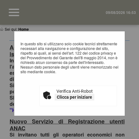
09/08/2026 16:53
Sei qui:
Home
In questo sito si utilizzano solo cookie tecnici strettamente
Accesso al Portale Gare con SPID/CIE:
necessari alla navigazione e configurazione del sito,
istruzioni
rispetto ai quali, ai sensi dell'art. 122 del codice privacy e
del Provvedimento del Garante dell'8 maggio 2014, non è
In ottemperanza alle normative vigenti AgID,
richiesto alcun consenso da parte dell'interessato.
l'accesso al portale gare è consentito
Nessun dato personale degli utenti viene memorizzato nel
sito mediante cookie.
esclusivamente tramite i sistemi di identità
digitale.
Si invitano pertanto gli OO.EE. registrati al
portale che effettuano il primo accesso con
Verifica Anti-Robot
SPID/CIE, ad inviare la richiesta di collegamento
Clicca per iniziare
dell'utenza esclusivamente tramite la funzione
"HELP DESK OPERATORE ECONOMICO
.
Nuovo Servizio di Registrazione utenti
ANAC
Si invitano tutti gli operatori economici non