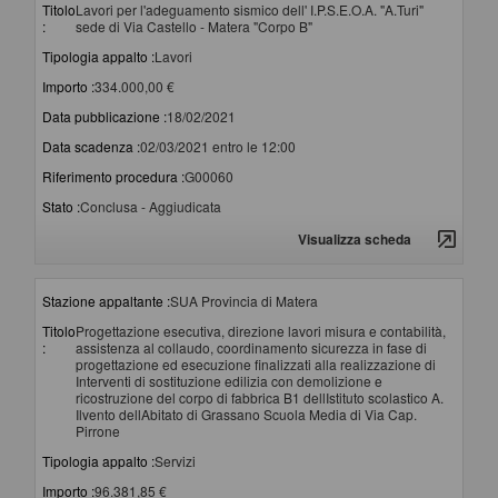
Titolo
Lavori per l'adeguamento sismico dell' I.P.S.E.O.A. "A.Turi"
:
sede di Via Castello - Matera "Corpo B"
Tipologia appalto :
Lavori
Importo :
334.000,00 €
Data pubblicazione :
18/02/2021
Data scadenza :
02/03/2021 entro le 12:00
Riferimento procedura :
G00060
Stato :
Conclusa - Aggiudicata
Visualizza scheda
Stazione appaltante :
SUA Provincia di Matera
Titolo
Progettazione esecutiva, direzione lavori misura e contabilità,
:
assistenza al collaudo, coordinamento sicurezza in fase di
progettazione ed esecuzione finalizzati alla realizzazione di
Interventi di sostituzione edilizia con demolizione e
ricostruzione del corpo di fabbrica B1 dellIstituto scolastico A.
Ilvento dellAbitato di Grassano Scuola Media di Via Cap.
Pirrone
Tipologia appalto :
Servizi
Importo :
96.381,85 €