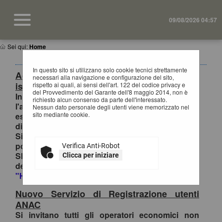
09/08/2026 04:57
Sei qui:
Home
In questo sito si utilizzano solo cookie tecnici strettamente
Accesso al Portale Gare con SPID/CIE:
necessari alla navigazione e configurazione del sito,
istruzioni
rispetto ai quali, ai sensi dell'art. 122 del codice privacy e
del Provvedimento del Garante dell'8 maggio 2014, non è
In ottemperanza alle normative vigenti AgID,
richiesto alcun consenso da parte dell'interessato.
l'accesso al portale gare è consentito
Nessun dato personale degli utenti viene memorizzato nel
sito mediante cookie.
esclusivamente tramite i sistemi di identità
digitale.
Si invitano pertanto gli OO.EE. registrati al
portale che effettuano il primo accesso con
Verifica Anti-Robot
SPID/CIE, ad inviare la richiesta di collegamento
Clicca per iniziare
dell'utenza esclusivamente tramite la funzione
"HELP DESK OPERATORE ECONOMICO
.
Nuovo Servizio di Registrazione utenti
ANAC
Si invitano tutti gli operatori economici non