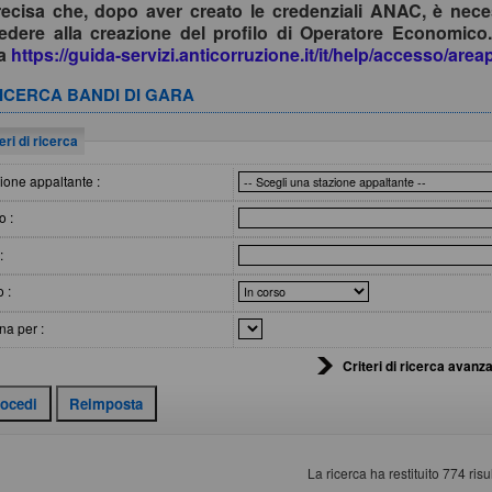
recisa che, dopo aver creato le credenziali ANAC, è nece
edere alla creazione del profilo di Operatore Economico.
da
https://guida-servizi.anticorruzione.it/it/help/accesso/are
ICERCA BANDI DI GARA
eri di ricerca
ione appaltante :
o :
:
o :
na per :
Criteri di ricerca avanza
La ricerca ha restituito 774 risul