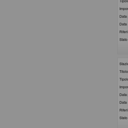
Tipol
Impor
Data 
Data 
Rifer
Stato 
Stazi
Titolo
Tipol
Impor
Data 
Data 
Rifer
Stato 