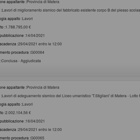
one appaltante :
Provincia di Matera
 :
Lavori di miglioramento sismico del fabbricato esistente corpo B del plesso scolas
ogia appalto :
Lavori
to :
1.788.795,00 €
pubblicazione :
14/04/2021
scadenza :
29/04/2021 entro le 12:00
imento procedura :
G00064
:
Conclusa - Aggiudicata
one appaltante :
Provincia di Matera
 :
Lavori di adeguamento sismico del Liceo umanistico 'T.Stigliani' di Matera - Lotto
ogia appalto :
Lavori
to :
2.002.104,56 €
pubblicazione :
16/04/2021
scadenza :
29/04/2021 entro le 12:00
imento procedura :
G00065