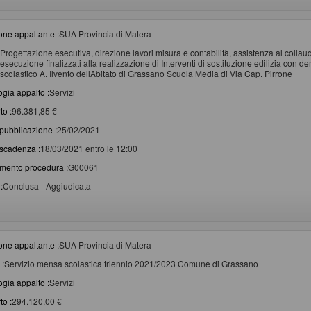
one appaltante :
SUA Provincia di Matera
Progettazione esecutiva, direzione lavori misura e contabilità, assistenza al colla
esecuzione finalizzati alla realizzazione di Interventi di sostituzione edilizia con de
scolastico A. Ilvento dellAbitato di Grassano Scuola Media di Via Cap. Pirrone
ogia appalto :
Servizi
to :
96.381,85 €
pubblicazione :
25/02/2021
scadenza :
18/03/2021 entro le 12:00
imento procedura :
G00061
:
Conclusa - Aggiudicata
one appaltante :
SUA Provincia di Matera
 :
Servizio mensa scolastica triennio 2021/2023 Comune di Grassano
ogia appalto :
Servizi
to :
294.120,00 €