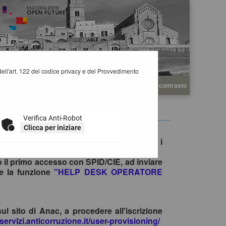
i dell'art. 122 del codice privacy e del Provvedimento
A
A
Grafica
Testo
Alto contrasto
A
Verifica Anti-Robot
Clicca per iniziare
e gare è consentito esclusivamente tramite i
no il primo accesso con SPID/CIE, ad inviare
te la funzione
"HELP DESK OPERATORE
sul sito di Anac, a procedere all'iscrizione
-servizi.anticorruzione.it/user-provisioning/