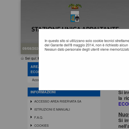
In questo sito si utilizzano solo cookie tecnici stretta
del Garante dell'8 maggio 2014, non è richiesto alcun 
09/08/2026 15:34
Nessun dato personale degli utenti viene memorizzato
Sei qui:
Home
AREA RISERVATA OPERATORE
ECONOMICO
Acce
Accedi - Registrati
In o
siste
Si in
INFORMAZIONI
la r
ACCESSO AREA RISERVATA SA
ECO
ISTRUZIONI E MANUALI
Nuov
F.A.Q.
Si i
nell'
COOKIES