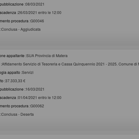
pubblicazione :
08/03/2021
scadenza :
26/03/2021 entro le 12:00
imento procedura :
G00046
:
Conclusa - Aggiudicata
one appaltante :
SUA Provincia di Matera
 :
Affidamento Servizio di Tesoreria e Cassa Quinquennio 2021 - 2025. Comune di 
ogia appalto :
Servizi
to :
37.333,33 €
pubblicazione :
16/03/2021
scadenza :
01/04/2021 entro le 12:00
imento procedura :
G00062
:
Conclusa - Deserta