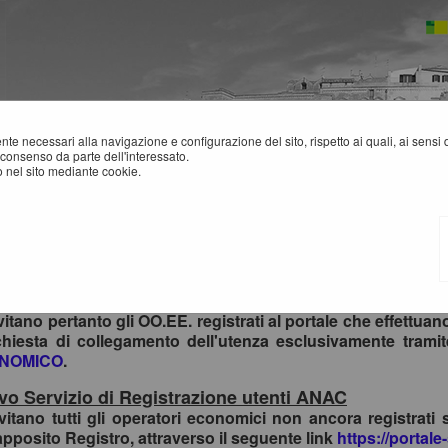
mente necessari alla navigazione e configurazione del sito, rispetto ai quali, ai sens
consenso da parte dell'interessato.
 nel sito mediante cookie.
sso al Portale Gare con SPID/CIE: istruzioni
ttemperanza alle normative vigenti AgID, l'accesso al portal
mi di identità digitale.
vitano pertanto gli OO.EE. registrati al portale che effettua
ichiesta di collegamento dell'utenza esclusivamente trami
NOMICO
.
o Servizio di Registrazione utenti ANAC
nvitano tutti gli operatori economici non ancora registrati 
apposito Registro, attraverso il seguente link
https://portale