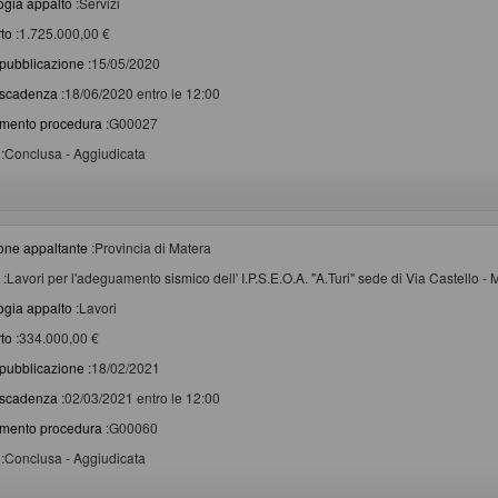
ogia appalto :
Servizi
to :
1.725.000,00 €
pubblicazione :
15/05/2020
scadenza :
18/06/2020 entro le 12:00
imento procedura :
G00027
:
Conclusa - Aggiudicata
one appaltante :
Provincia di Matera
 :
Lavori per l'adeguamento sismico dell' I.P.S.E.O.A. "A.Turi" sede di Via Castello -
ogia appalto :
Lavori
to :
334.000,00 €
pubblicazione :
18/02/2021
scadenza :
02/03/2021 entro le 12:00
imento procedura :
G00060
:
Conclusa - Aggiudicata