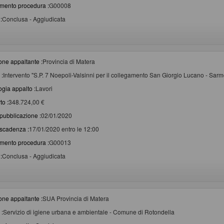
imento procedura :
G00008
:
Conclusa - Aggiudicata
one appaltante :
Provincia di Matera
 :
Intervento "S.P. 7 Noepoli-Valsinni per il collegamento San Giorgio Lucano - Sar
ogia appalto :
Lavori
to :
348.724,00 €
pubblicazione :
02/01/2020
scadenza :
17/01/2020 entro le 12:00
imento procedura :
G00013
:
Conclusa - Aggiudicata
one appaltante :
SUA Provincia di Matera
 :
Servizio di igiene urbana e ambientale - Comune di Rotondella