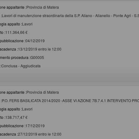
one appaltante :
Provincia di Matera
 :
Lavori di manutenzione straordinaria della S.P. Aliano - Alianello - Ponte Agri - S.
ogia appalto :
Lavori
to :
111.364,66 €
pubblicazione :
04/12/2019
scadenza :
13/12/2019 entro le 12:00
imento procedura :
G00005
:
Conclusa - Aggiudicata
one appaltante :
Provincia di Matera
 :
P.O. FERS BASILICATA 2014/2020 -ASSE VI AZIONE 7B.7.4.1 INTERVENTO P
ogia appalto :
Lavori
to :
138.717,47 €
pubblicazione :
17/12/2019
scadenza :
27/12/2019 entro le 12:00