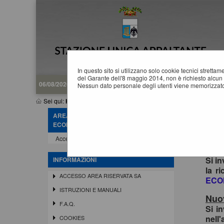
In questo sito si utilizzano solo cookie tecnici stretta
del Garante dell'8 maggio 2014, non è richiesto alcun 
06/08/2026 18:03
Nessun dato personale degli utenti viene memorizzato
Sei qui:
Home
AREA RISERVATA OPERATORE
ECONOMICO
Acce
Accedi - Registrati
In o
siste
Si in
INFORMAZIONI
la r
ACCESSO AREA RISERVATA SA
ECO
ISTRUZIONI E MANUALI
Nuov
F.A.Q.
Si i
nell'
COOKIES