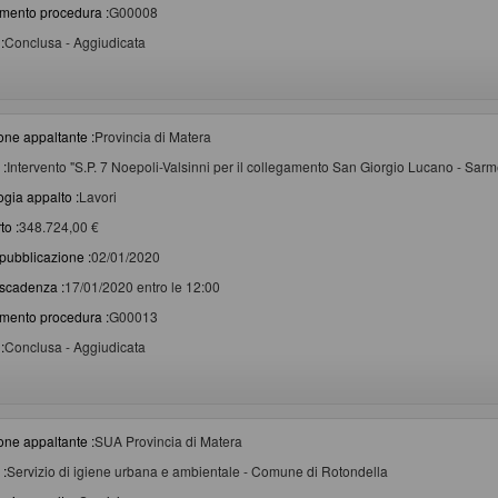
imento procedura :
G00008
:
Conclusa - Aggiudicata
one appaltante :
Provincia di Matera
 :
Intervento "S.P. 7 Noepoli-Valsinni per il collegamento San Giorgio Lucano - Sar
ogia appalto :
Lavori
to :
348.724,00 €
pubblicazione :
02/01/2020
scadenza :
17/01/2020 entro le 12:00
imento procedura :
G00013
:
Conclusa - Aggiudicata
one appaltante :
SUA Provincia di Matera
 :
Servizio di igiene urbana e ambientale - Comune di Rotondella