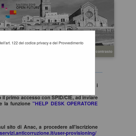
i dell'art. 122 del codice privacy e del Provvedimento
A
A
Grafica
Testo
Alto contrasto
A
e gare è consentito esclusivamente tramite i
no il primo accesso con SPID/CIE, ad inviare
te la funzione
"HELP DESK OPERATORE
sul sito di Anac, a procedere all'iscrizione
-servizi.anticorruzione.it/user-provisioning/