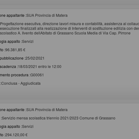
one appaltante :
SUA Provincia di Matera
Progettazione esecutiva, direzione lavori misura e contabilità, assistenza al colla
esecuzione finalizzati alla realizzazione di Interventi di sostituzione edilizia con de
scolastico A. Ilvento dellAbitato di Grassano Scuola Media di Via Cap. Pirrone
ogia appalto :
Servizi
to :
96.381,85 €
pubblicazione :
25/02/2021
scadenza :
18/03/2021 entro le 12:00
imento procedura :
G00061
:
Conclusa - Aggiudicata
one appaltante :
SUA Provincia di Matera
 :
Servizio mensa scolastica triennio 2021/2023 Comune di Grassano
ogia appalto :
Servizi
to :
294.120,00 €