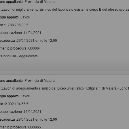
one appaltante :
Provincia di Matera
 :
Lavori di miglioramento sismico del fabbricato esistente corpo B del plesso scolas
ogia appalto :
Lavori
to :
1.788.795,00 €
pubblicazione :
14/04/2021
scadenza :
29/04/2021 entro le 12:00
imento procedura :
G00064
:
Conclusa - Aggiudicata
one appaltante :
Provincia di Matera
 :
Lavori di adeguamento sismico del Liceo umanistico 'T.Stigliani' di Matera - Lotto
ogia appalto :
Lavori
to :
2.002.104,56 €
pubblicazione :
16/04/2021
scadenza :
29/04/2021 entro le 12:00
imento procedura :
G00065