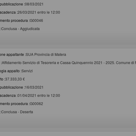
pubblicazione :
08/03/2021
scadenza :
26/03/2021 entro le 12:00
imento procedura :
G00046
:
Conclusa - Aggiudicata
one appaltante :
SUA Provincia di Matera
 :
Affidamento Servizio di Tesoreria e Cassa Quinquennio 2021 - 2025. Comune di 
ogia appalto :
Servizi
to :
37.333,33 €
pubblicazione :
16/03/2021
scadenza :
01/04/2021 entro le 12:00
imento procedura :
G00062
:
Conclusa - Deserta