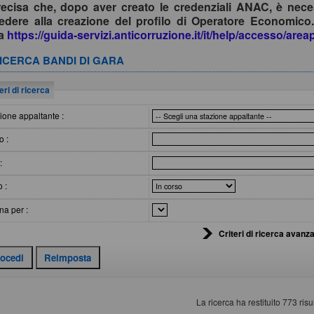
recisa che, dopo aver creato le credenziali ANAC, è nece
edere alla creazione del profilo di Operatore Economico.
da
https://guida-servizi.anticorruzione.it/it/help/accesso/are
ICERCA BANDI DI GARA
eri di ricerca
ione appaltante :
o :
:
o :
na per :
Criteri di ricerca avanza
La ricerca ha restituito 773 risul