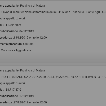
one appaltante :
Provincia di Matera
 :
Lavori di manutenzione straordinaria della S.P. Aliano - Alianello - Ponte Agri - S.
ogia appalto :
Lavori
to :
111.364,66 €
pubblicazione :
04/12/2019
scadenza :
13/12/2019 entro le 12:00
imento procedura :
G00005
:
Conclusa - Aggiudicata
one appaltante :
Provincia di Matera
 :
P.O. FERS BASILICATA 2014/2020 -ASSE VI AZIONE 7B.7.4.1 INTERVENTO P
ogia appalto :
Lavori
to :
138.717,47 €
pubblicazione :
17/12/2019
scadenza :
27/12/2019 entro le 12:00