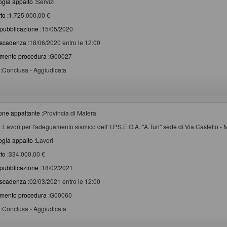
ogia appalto :
Servizi
to :
1.725.000,00 €
pubblicazione :
15/05/2020
scadenza :
18/06/2020 entro le 12:00
imento procedura :
G00027
:
Conclusa - Aggiudicata
one appaltante :
Provincia di Matera
 :
Lavori per l'adeguamento sismico dell' I.P.S.E.O.A. "A.Turi" sede di Via Castello -
ogia appalto :
Lavori
to :
334.000,00 €
pubblicazione :
18/02/2021
scadenza :
02/03/2021 entro le 12:00
imento procedura :
G00060
:
Conclusa - Aggiudicata