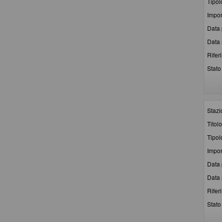
Tipol
Impor
Data 
Data 
Rifer
Stato 
Stazi
Titolo
Tipol
Impor
Data 
Data 
Rifer
Stato 