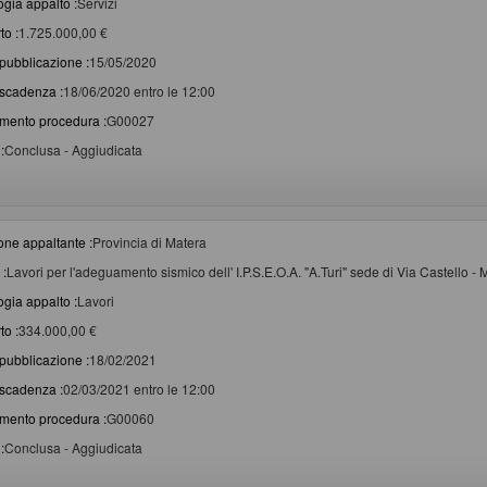
ogia appalto :
Servizi
to :
1.725.000,00 €
pubblicazione :
15/05/2020
scadenza :
18/06/2020 entro le 12:00
imento procedura :
G00027
:
Conclusa - Aggiudicata
one appaltante :
Provincia di Matera
 :
Lavori per l'adeguamento sismico dell' I.P.S.E.O.A. "A.Turi" sede di Via Castello -
ogia appalto :
Lavori
to :
334.000,00 €
pubblicazione :
18/02/2021
scadenza :
02/03/2021 entro le 12:00
imento procedura :
G00060
:
Conclusa - Aggiudicata