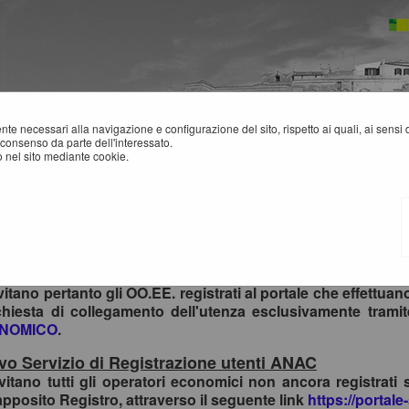
mente necessari alla navigazione e configurazione del sito, rispetto ai quali, ai sens
consenso da parte dell'interessato.
 nel sito mediante cookie.
sso al Portale Gare con SPID/CIE: istruzioni
ttemperanza alle normative vigenti AgID, l'accesso al portal
mi di identità digitale.
vitano pertanto gli OO.EE. registrati al portale che effettua
ichiesta di collegamento dell'utenza esclusivamente trami
NOMICO
.
o Servizio di Registrazione utenti ANAC
nvitano tutti gli operatori economici non ancora registrati 
apposito Registro, attraverso il seguente link
https://portale