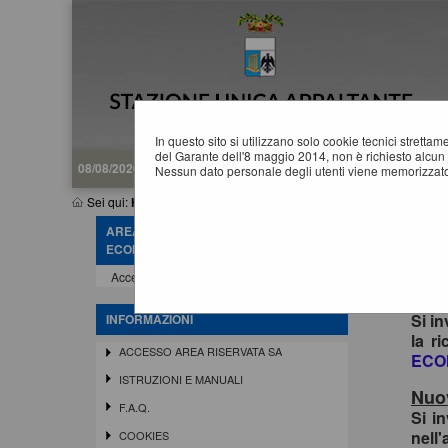
In questo sito si utilizzano solo cookie tecnici stretta
del Garante dell'8 maggio 2014, non è richiesto alcun 
08/08/2026 08:32
Nessun dato personale degli utenti viene memorizzato
Sei qui:
Home
AREA RISERVATA OPERATORE
ECONOMICO
Acce
Accedi - Registrati
In o
siste
Si in
INFORMAZIONI
la r
ACCESSO AREA RISERVATA SA
ECO
ISTRUZIONI E MANUALI
Nuov
F.A.Q.
Si i
nell'
COOKIES