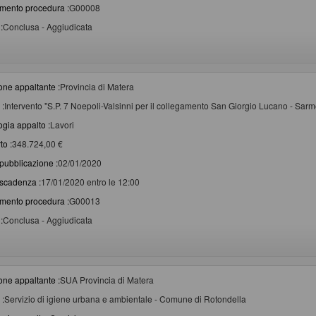
imento procedura :
G00008
:
Conclusa - Aggiudicata
one appaltante :
Provincia di Matera
 :
Intervento "S.P. 7 Noepoli-Valsinni per il collegamento San Giorgio Lucano - Sar
ogia appalto :
Lavori
to :
348.724,00 €
pubblicazione :
02/01/2020
scadenza :
17/01/2020 entro le 12:00
imento procedura :
G00013
:
Conclusa - Aggiudicata
one appaltante :
SUA Provincia di Matera
 :
Servizio di igiene urbana e ambientale - Comune di Rotondella