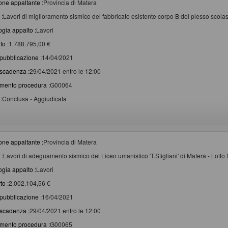
one appaltante :
Provincia di Matera
 :
Lavori di miglioramento sismico del fabbricato esistente corpo B del plesso scolas
ogia appalto :
Lavori
to :
1.788.795,00 €
pubblicazione :
14/04/2021
scadenza :
29/04/2021 entro le 12:00
imento procedura :
G00064
:
Conclusa - Aggiudicata
one appaltante :
Provincia di Matera
 :
Lavori di adeguamento sismico del Liceo umanistico 'T.Stigliani' di Matera - Lotto
ogia appalto :
Lavori
to :
2.002.104,56 €
pubblicazione :
16/04/2021
scadenza :
29/04/2021 entro le 12:00
imento procedura :
G00065