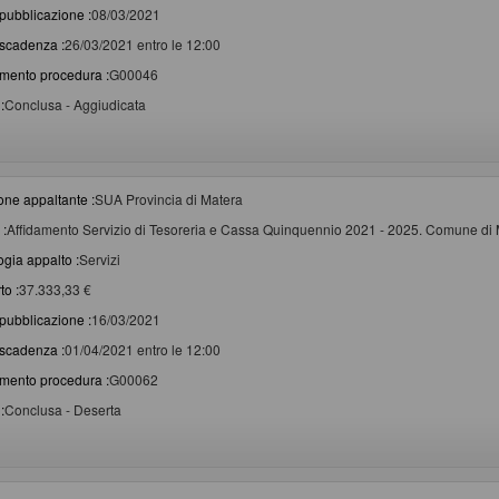
pubblicazione :
08/03/2021
scadenza :
26/03/2021 entro le 12:00
imento procedura :
G00046
:
Conclusa - Aggiudicata
one appaltante :
SUA Provincia di Matera
 :
Affidamento Servizio di Tesoreria e Cassa Quinquennio 2021 - 2025. Comune di 
ogia appalto :
Servizi
to :
37.333,33 €
pubblicazione :
16/03/2021
scadenza :
01/04/2021 entro le 12:00
imento procedura :
G00062
:
Conclusa - Deserta