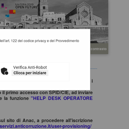
i dell'art. 122 del codice privacy e del Provvedimento
A
A
Grafica
Testo
Alto contrasto
A
Verifica Anti-Robot
Clicca per iniziare
e gare è consentito esclusivamente tramite i
no il primo accesso con SPID/CIE, ad inviare
te la funzione
"HELP DESK OPERATORE
sul sito di Anac, a procedere all'iscrizione
-servizi.anticorruzione.it/user-provisioning/