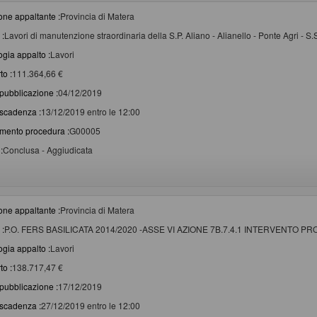
one appaltante :
Provincia di Matera
 :
Lavori di manutenzione straordinaria della S.P. Aliano - Alianello - Ponte Agri - S.
ogia appalto :
Lavori
to :
111.364,66 €
pubblicazione :
04/12/2019
scadenza :
13/12/2019 entro le 12:00
imento procedura :
G00005
:
Conclusa - Aggiudicata
one appaltante :
Provincia di Matera
 :
P.O. FERS BASILICATA 2014/2020 -ASSE VI AZIONE 7B.7.4.1 INTERVENTO P
ogia appalto :
Lavori
to :
138.717,47 €
pubblicazione :
17/12/2019
scadenza :
27/12/2019 entro le 12:00