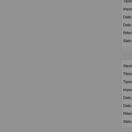
Tipol
Impor
Data 
Data 
Rifer
Stato 
Stazi
Titolo
Tipol
Impor
Data 
Data 
Rifer
Stato 