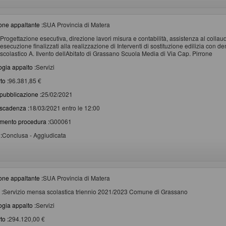
one appaltante :
SUA Provincia di Matera
Progettazione esecutiva, direzione lavori misura e contabilità, assistenza al colla
esecuzione finalizzati alla realizzazione di Interventi di sostituzione edilizia con de
scolastico A. Ilvento dellAbitato di Grassano Scuola Media di Via Cap. Pirrone
ogia appalto :
Servizi
to :
96.381,85 €
pubblicazione :
25/02/2021
scadenza :
18/03/2021 entro le 12:00
imento procedura :
G00061
:
Conclusa - Aggiudicata
one appaltante :
SUA Provincia di Matera
 :
Servizio mensa scolastica triennio 2021/2023 Comune di Grassano
ogia appalto :
Servizi
to :
294.120,00 €