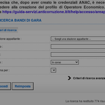
recisa che, dopo aver creato le credenziali ANAC, è nece
edere alla creazione del profilo di Operatore Economico.
da
https://guida-servizi.anticorruzione.it/it/help/accesso/are
ICERCA BANDI DI GARA
eri di ricerca
ione appaltante :
o :
:
o :
na per :
Criteri di ricerca avanza
La ricerca ha restituito 774 risul