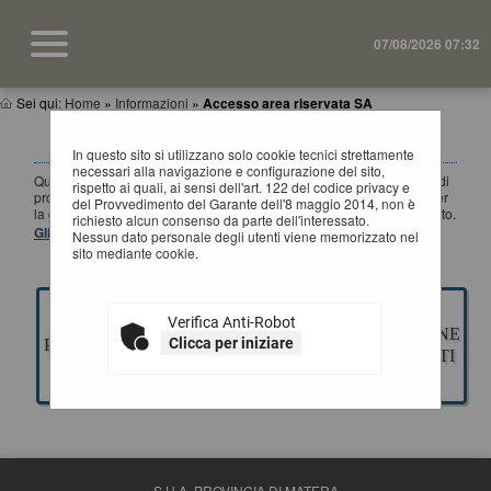
07/08/2026 07:32
Sei qui:
Home
»
Informazioni
»
Accesso area riservata SA
ACCESSO AREA RISERVATA SA
In questo sito si utilizzano solo cookie tecnici strettamente
necessari alla navigazione e configurazione del sito,
Questa sezione è dedicata agli applicativi per la gestione della fase di
rispetto ai quali, ai sensi dell'art. 122 del codice privacy e
progettazione di un appalto pubblico di Lavori, Servizi e Forniture, per
del Provvedimento del Garante dell'8 maggio 2014, non è
la gestione della fase a evidenza pubblica ed esecuzione del contratto.
richiesto alcun consenso da parte dell'interessato.
Gli applicativi presenti sono ad uso esclusivo dell'Ente.
Nessun dato personale degli utenti viene memorizzato nel
sito mediante cookie.
Verifica Anti-Robot
GESTIONE
ESECUZIONE
Clicca per iniziare
PROGETTAZIONE
GARE
CONTRATTI
S.U.A. PROVINCIA DI MATERA