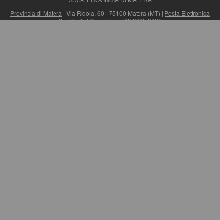
Provincia di Matera
| Via Ridola, 60 - 75100 Matera (MT) |
Posta Elettronica
Certificata
| Centralino: +39 0835 3061