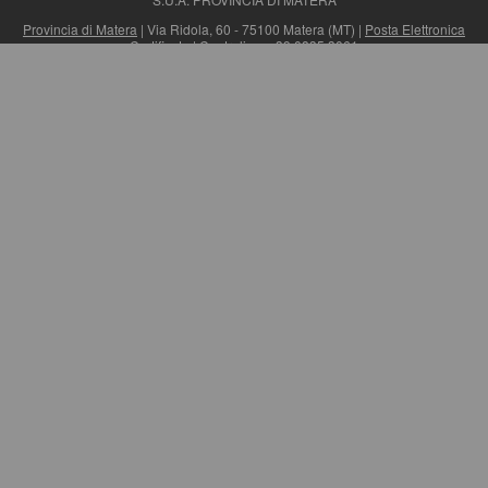
Provincia di Matera
| Via Ridola, 60 - 75100 Matera (MT) |
Posta Elettronica
Certificata
| Centralino: +39 0835 3061