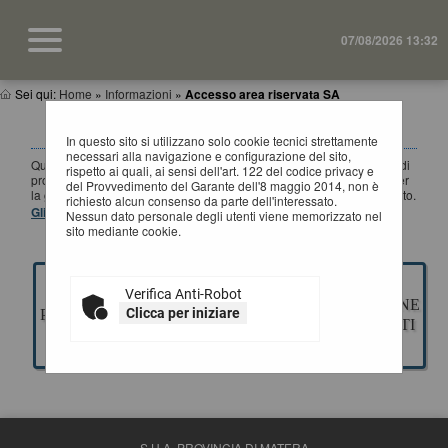
07/08/2026 13:32
Sei qui:
Home
»
Informazioni
»
Accesso area riservata SA
ACCESSO AREA RISERVATA SA
In questo sito si utilizzano solo cookie tecnici strettamente
necessari alla navigazione e configurazione del sito,
Questa sezione è dedicata agli applicativi per la gestione della fase di
rispetto ai quali, ai sensi dell'art. 122 del codice privacy e
progettazione di un appalto pubblico di Lavori, Servizi e Forniture, per
del Provvedimento del Garante dell'8 maggio 2014, non è
la gestione della fase a evidenza pubblica ed esecuzione del contratto.
richiesto alcun consenso da parte dell'interessato.
Gli applicativi presenti sono ad uso esclusivo dell'Ente.
Nessun dato personale degli utenti viene memorizzato nel
sito mediante cookie.
Verifica Anti-Robot
GESTIONE
ESECUZIONE
Clicca per iniziare
PROGETTAZIONE
GARE
CONTRATTI
S.U.A. PROVINCIA DI MATERA