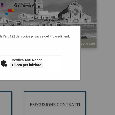
i dell'art. 122 del codice privacy e del Provvedimento
A
A
Grafica
Testo
Alto contrasto
A
Verifica Anti-Robot
Clicca per iniziare
 appalto pubblico di Lavori, Servizi e Forniture, per la
ESECUZIONE CONTRATTI