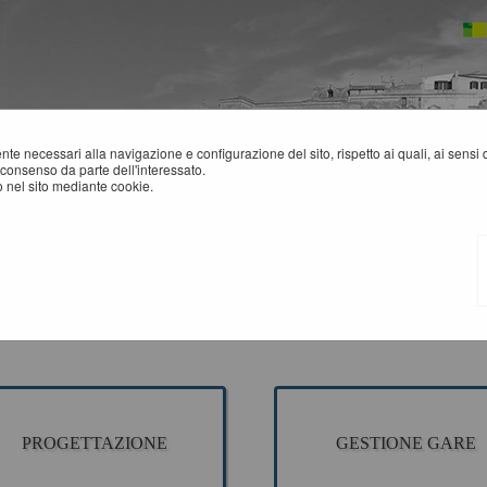
mente necessari alla navigazione e configurazione del sito, rispetto ai quali, ai sens
consenso da parte dell'interessato.
 nel sito mediante cookie.
CCESSO AREA RISERVATA SA
sezione è dedicata agli applicativi per la gestione della fase di progettazione di un
ne della fase a evidenza pubblica ed esecuzione del contratto.
plicativi presenti sono ad uso esclusivo dell'Ente.
PROGETTAZIONE
GESTIONE GARE