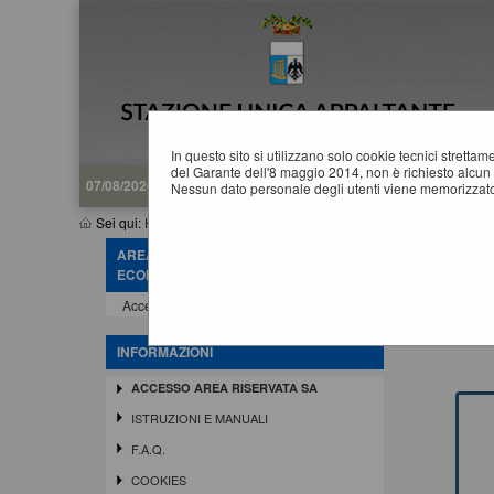
In questo sito si utilizzano solo cookie tecnici stretta
del Garante dell'8 maggio 2014, non è richiesto alcun 
07/08/2026 08:37
Nessun dato personale degli utenti viene memorizzato
Sei qui:
Home
»
Informazioni
»
Accesso area riservata SA
AREA RISERVATA OPERATORE
A
ECONOMICO
Questa 
Accedi - Registrati
gestio
Gli ap
INFORMAZIONI
ACCESSO AREA RISERVATA SA
ISTRUZIONI E MANUALI
F.A.Q.
COOKIES