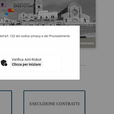
i dell'art. 122 del codice privacy e del Provvedimento
A
A
Grafica
Testo
Alto contrasto
A
Verifica Anti-Robot
Clicca per iniziare
 appalto pubblico di Lavori, Servizi e Forniture, per la
ESECUZIONE CONTRATTI