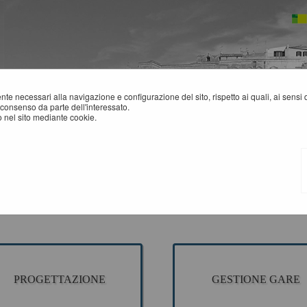
mente necessari alla navigazione e configurazione del sito, rispetto ai quali, ai sens
consenso da parte dell'interessato.
 nel sito mediante cookie.
CCESSO AREA RISERVATA SA
sezione è dedicata agli applicativi per la gestione della fase di progettazione di un
ne della fase a evidenza pubblica ed esecuzione del contratto.
plicativi presenti sono ad uso esclusivo dell'Ente.
PROGETTAZIONE
GESTIONE GARE