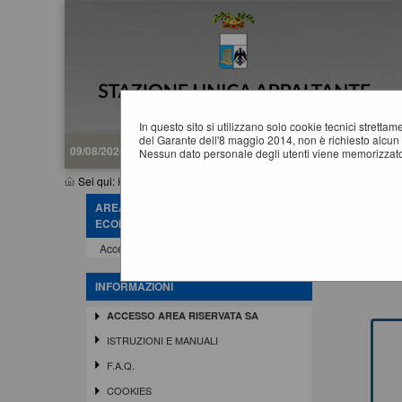
In questo sito si utilizzano solo cookie tecnici stretta
del Garante dell'8 maggio 2014, non è richiesto alcun 
09/08/2026 13:54
Nessun dato personale degli utenti viene memorizzato
Sei qui:
Home
»
Informazioni
»
Accesso area riservata SA
AREA RISERVATA OPERATORE
A
ECONOMICO
Questa 
Accedi - Registrati
gestio
Gli ap
INFORMAZIONI
ACCESSO AREA RISERVATA SA
ISTRUZIONI E MANUALI
F.A.Q.
COOKIES