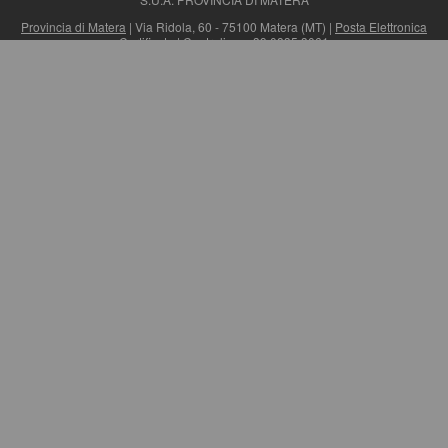
Provincia di Matera
| Via Ridola, 60 - 75100 Matera (MT) |
Posta Elettronica
Certificata
| Centralino: +39 0835 3061