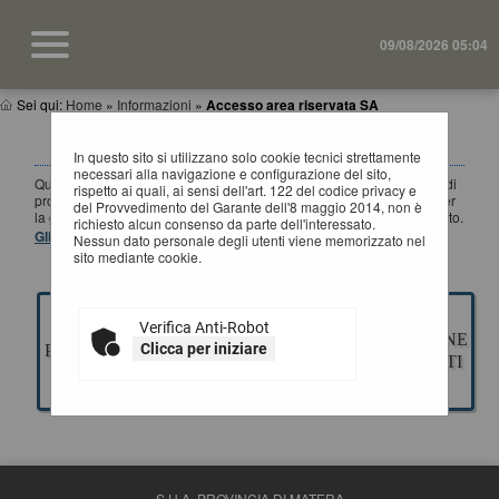
09/08/2026 05:04
Sei qui:
Home
»
Informazioni
»
Accesso area riservata SA
ACCESSO AREA RISERVATA SA
In questo sito si utilizzano solo cookie tecnici strettamente
necessari alla navigazione e configurazione del sito,
Questa sezione è dedicata agli applicativi per la gestione della fase di
rispetto ai quali, ai sensi dell'art. 122 del codice privacy e
progettazione di un appalto pubblico di Lavori, Servizi e Forniture, per
del Provvedimento del Garante dell'8 maggio 2014, non è
la gestione della fase a evidenza pubblica ed esecuzione del contratto.
richiesto alcun consenso da parte dell'interessato.
Gli applicativi presenti sono ad uso esclusivo dell'Ente.
Nessun dato personale degli utenti viene memorizzato nel
sito mediante cookie.
Verifica Anti-Robot
GESTIONE
ESECUZIONE
Clicca per iniziare
PROGETTAZIONE
GARE
CONTRATTI
S.U.A. PROVINCIA DI MATERA