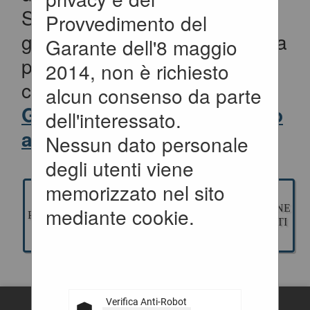
Servizi e Forniture, per la
Provvedimento del
gestione della fase a evidenza
Garante dell'8 maggio
pubblica ed esecuzione del
2014, non è richiesto
contratto.
alcun consenso da parte
Gli applicativi presenti sono
dell'interessato.
ad uso esclusivo dell'Ente.
Nessun dato personale
degli utenti viene
memorizzato nel sito
GESTIONE
ESECUZIONE
mediante cookie.
PROGETTAZIONE
GARE
CONTRATTI
Verifica Anti-Robot