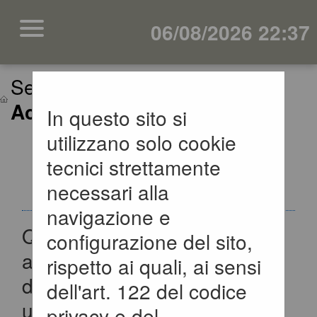
06/08/2026 22:37
Sei qui:
Home
»
Informazioni
»
Accesso area riservata SA
In questo sito si
utilizzano solo cookie
ACCESSO AREA
tecnici strettamente
RISERVATA SA
necessari alla
navigazione e
Questa sezione è dedicata
configurazione del sito,
agli applicativi per la gestione
rispetto ai quali, ai sensi
della fase di progettazione di
dell'art. 122 del codice
un appalto pubblico di Lavori,
privacy e del