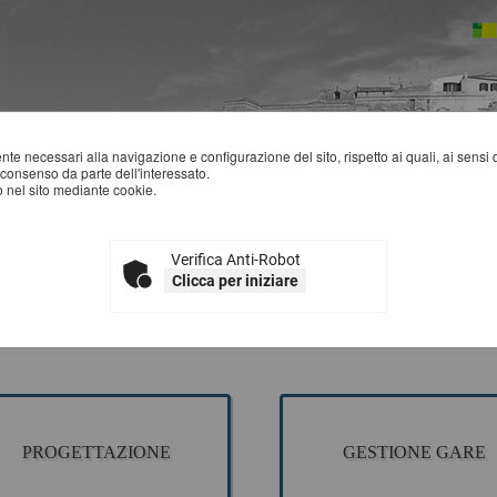
mente necessari alla navigazione e configurazione del sito, rispetto ai quali, ai sens
consenso da parte dell'interessato.
 nel sito mediante cookie.
Verifica Anti-Robot
CCESSO AREA RISERVATA SA
Clicca per iniziare
sezione è dedicata agli applicativi per la gestione della fase di progettazione di un
ne della fase a evidenza pubblica ed esecuzione del contratto.
plicativi presenti sono ad uso esclusivo dell'Ente.
PROGETTAZIONE
GESTIONE GARE