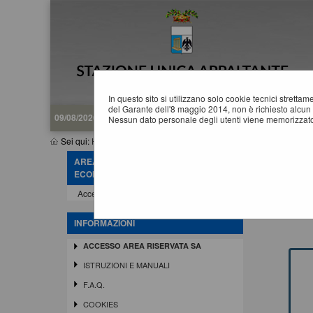
In questo sito si utilizzano solo cookie tecnici stretta
del Garante dell'8 maggio 2014, non è richiesto alcun 
09/08/2026 13:38
Nessun dato personale degli utenti viene memorizzato
Sei qui:
Home
»
Informazioni
»
Accesso area riservata SA
AREA RISERVATA OPERATORE
A
ECONOMICO
Questa 
Accedi - Registrati
gestio
Gli ap
INFORMAZIONI
ACCESSO AREA RISERVATA SA
ISTRUZIONI E MANUALI
F.A.Q.
COOKIES