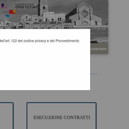
i dell'art. 122 del codice privacy e del Provvedimento
A
A
Grafica
Testo
Alto contrasto
A
 appalto pubblico di Lavori, Servizi e Forniture, per la
ESECUZIONE CONTRATTI