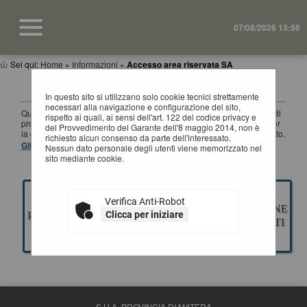
07/08/2026 13:56
Sei qui:
Home
»
Informazioni
»
Accesso area riservata SA
ACCESSO AREA RISERVATA SA
In questo sito si utilizzano solo cookie tecnici strettamente
necessari alla navigazione e configurazione del sito,
Questa sezione è dedicata agli applicativi per la gestione della fase di
rispetto ai quali, ai sensi dell'art. 122 del codice privacy e
progettazione di un appalto pubblico di Lavori, Servizi e Forniture, per
del Provvedimento del Garante dell'8 maggio 2014, non è
la gestione della fase a evidenza pubblica ed esecuzione del contratto.
richiesto alcun consenso da parte dell'interessato.
Gli applicativi presenti sono ad uso esclusivo dell'Ente.
Nessun dato personale degli utenti viene memorizzato nel
sito mediante cookie.
Verifica Anti-Robot
GESTIONE
ESECUZIONE
Clicca per iniziare
PROGETTAZIONE
GARE
CONTRATTI
S.U.A. PROVINCIA DI MATERA