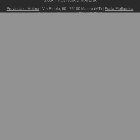
Provincia di Matera
| Via Ridola, 60 - 75100 Matera (MT) |
Posta Elettronica
Certificata
| Centralino: +39 0835 3061