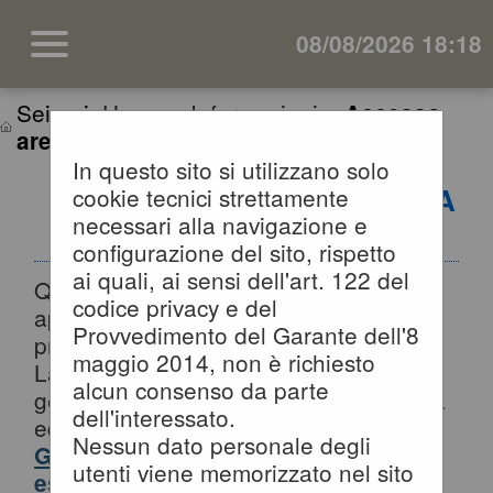
08/08/2026 18:18
Sei qui:
Home
»
Informazioni
»
Accesso
area riservata SA
In questo sito si utilizzano solo
ACCESSO AREA RISERVATA
cookie tecnici strettamente
necessari alla navigazione e
SA
configurazione del sito, rispetto
ai quali, ai sensi dell'art. 122 del
Questa sezione è dedicata agli
codice privacy e del
applicativi per la gestione della fase di
Provvedimento del Garante dell'8
progettazione di un appalto pubblico di
maggio 2014, non è richiesto
Lavori, Servizi e Forniture, per la
alcun consenso da parte
gestione della fase a evidenza pubblica
dell'interessato.
ed esecuzione del contratto.
Nessun dato personale degli
Gli applicativi presenti sono ad uso
utenti viene memorizzato nel sito
esclusivo dell'Ente.