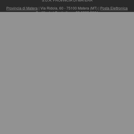
Provincia di Matera
| Via Ridola, 60 - 75100 Matera (MT) |
Posta Elettronica
Certificata
| Centralino: +39 0835 3061