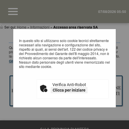
07/08/2026 05:50
Sei qui:
Home
»
Informazioni
»
Accesso area riservata SA
ACCESSO AREA RISERVATA SA
In questo sito si utilizzano solo cookie tecnici strettamente
necessari alla navigazione e configurazione del sito,
Questa sezione è dedicata agli applicativi per la gestione della fase di
rispetto ai quali, ai sensi dell'art. 122 del codice privacy e
progettazione di un appalto pubblico di Lavori, Servizi e Forniture, per
del Provvedimento del Garante dell'8 maggio 2014, non è
la gestione della fase a evidenza pubblica ed esecuzione del contratto.
richiesto alcun consenso da parte dell'interessato.
Gli applicativi presenti sono ad uso esclusivo dell'Ente.
Nessun dato personale degli utenti viene memorizzato nel
sito mediante cookie.
Verifica Anti-Robot
GESTIONE
ESECUZIONE
Clicca per iniziare
PROGETTAZIONE
GARE
CONTRATTI
S.U.A. PROVINCIA DI MATERA